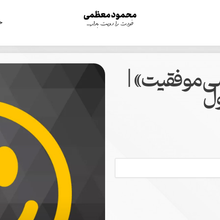
ح
ضی موفقیت» |
ول