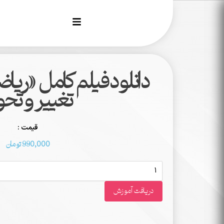
دانلود فیلم‌کامل «ریا
تغییر و تح
قیمت :
990,000
تومان
دریافت آموزش