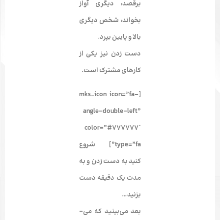
برقصد، دیگری آواز
بخواند، شخص دیگری
بالا و پایین بپرد.
دست زدن نیز یکی از
کارهای مشترک است.
[mks_icon icon=”fa-
angle-double-left”
color=”#777777″
type=”fa”] شروع
کنید به دست زدن و به
مدت یک دقیقه دست
بزنید…
بعد می‌­بینید که می‌­