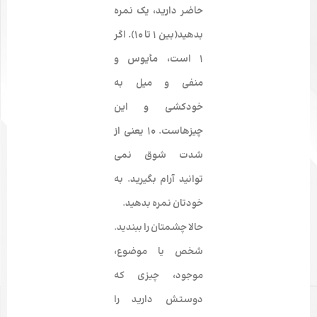
حاضر دارید، یک نمره
بدهید(بین 1 تا 10). اگر
1 است، مأیوس و
منفی و میل به
خودکشی و این
چیزهاست. 10 یعنی از
شدت شوق نمی­‌
توانید آرام بگیرید. به
خودتان نمره بدهید.
حالا چشمتان را ببندید.
شخص یا موضوع،
موجود، چیزی که
دوستش دارید را