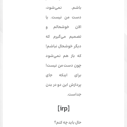
باشم. نمی‌­شود،
دست من نیست. یا
الان خوشحالم و
تصمیم می­‌گیرم که
دیگر خوشحال نباشم!
که باز هم نمی‌شود
چون دست من نیست!
برای اینکه جای
پردازش این دو در بدن
جداست.
[irp]
حال باید چه کنم؟