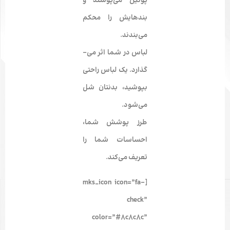
پوتین می‌­پوشند و
بندهایش را محکم
می‌بندند.
لباس در شما اثر می‌­
گذارد. یک لباس راحتی
بپوشید، بدنتان شل
می­‌شود.
طرز پوشش شما،
احساسات شما را
تعریف می­‌کند.
[mks_icon icon=”fa-
check”
color=”#8c8c8c”