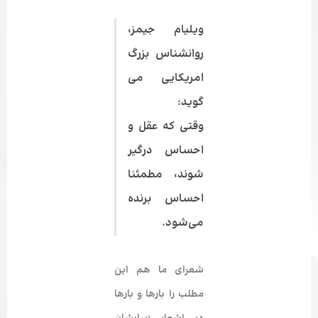
ویلیام جیمز،
روان­شناس بزرگ
امریکایی می­‌
گوید:
وقتی که عقل و
احساس درگیر
شوند، مطمئنا
احساس برنده
می‌­شود.
شعرای ما هم این
مطلب را بارها و بارها