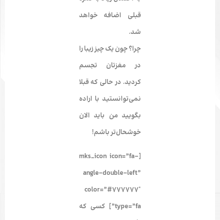
قبلی اضافه خواهد
شد.
چرا؟ چون یک چیز زیبا را
در مغزتان تجسم
کردید. در حالی که قبلا
نمی‌­توانستید با اراده
بگویید من باید الان
خوشحال‌تر باشم!
[mks_icon icon=”fa-
angle-double-left”
color=”#777777″
type=”fa”] کسی که