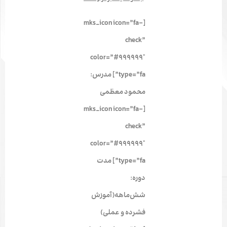
[mks_icon icon=”fa-
check”
color=”#999999″
type=”fa”] مدرس:
محمود معظمی
[mks_icon icon=”fa-
check”
color=”#999999″
type=”fa”] مدت
دوره:
شش‌ماهه(آموزش
فشرده و عملی)