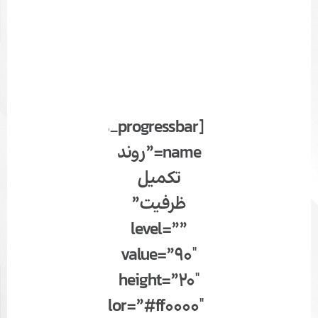
[mks_progressbar
name=”روند
تکمیل
ظرفیت”
level=””
value=”90″
height=”20″
color=”#ff0000″