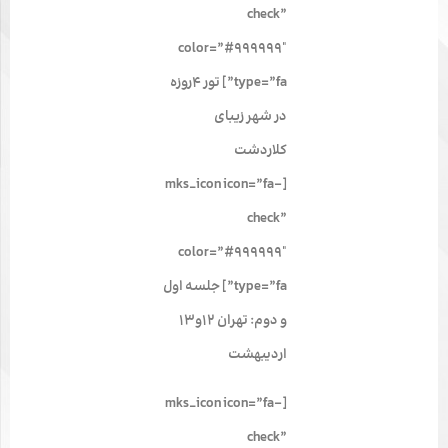
check”
color=”#999999″
type=”fa”] تور ۴روزه
در شهر زیبای
کلاردشت
[mks_icon icon=”fa-
check”
color=”#999999″
type=”fa”] جلسه اول
و دوم: تهران ۱۲و۱۳
اردیبهشت
[mks_icon icon=”fa-
check”