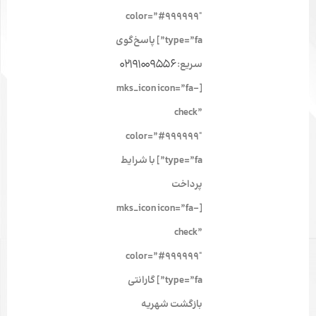
color=”#999999″
type=”fa”] پاسخ‌گوی
02191009556
سریع:
[mks_icon icon=”fa-
check”
color=”#999999″
type=”fa”] با شرایط
پرداخت
[mks_icon icon=”fa-
check”
color=”#999999″
type=”fa”] گارانتی
بازگشت شهریه