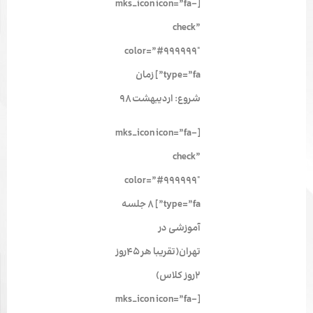
[mks_icon icon=”fa-
check”
color=”#999999″
type=”fa”] زمان
شروع: اردیبهشت ۹۸
[mks_icon icon=”fa-
check”
color=”#999999″
type=”fa”] ۸ جلسه
آموزشی در
تهران(تقریبا هر ۴۵روز
۲روز کلاس)
[mks_icon icon=”fa-