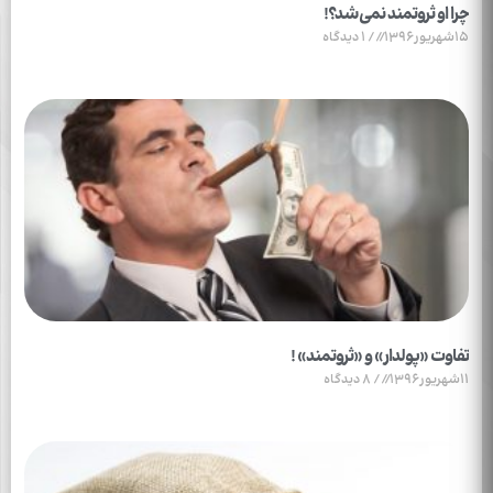
چرا او ثروتمند نمی‌شد؟!
15شهریور1396
1 دیدگاه
تفاوت «پولدار» و «ثروتمند» !
11شهریور1396
8 دیدگاه