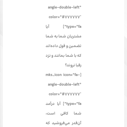
angle-double-left”
color=”#777777″
type=”fa”] آیا
مشتریان شما به شما
تضمین و قول داده‌اند
که با شما بمانند و نزد
رقبا نروند؟
[mks_icon icon=”fa-
angle-double-left”
color=”#777777″
type=”fa”] آیا درآمد
شما کافی است،
آن‌قدر می‌فروشید که