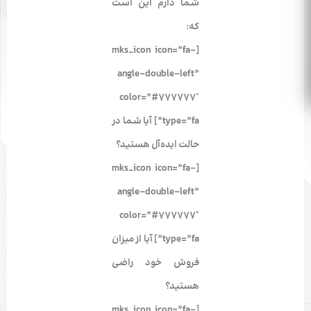
شما دارم این است
که:
[mks_icon icon=”fa-
angle-double-left”
color=”#777777″
type=”fa”] آیا شما در
حالت ایده‌آل هستید؟
[mks_icon icon=”fa-
angle-double-left”
color=”#777777″
type=”fa”] آیا از میزان
فروش خود راضی
هستید؟
[mks_icon icon=”fa-