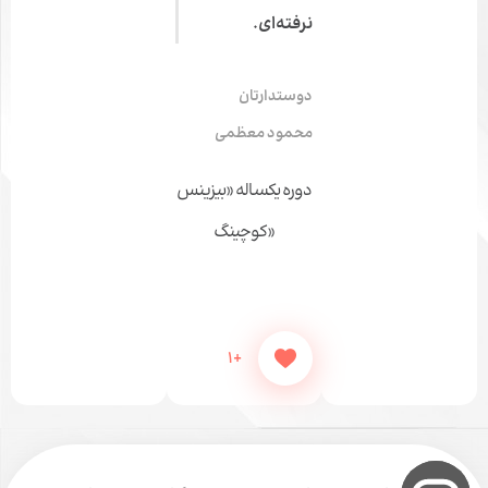
نرفته‌ای.
دوستدارتان
محمود معظمی
دوره یکساله «بیزینس
کوچینگ»
+1