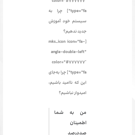
color=”#777777″
type=”fa”] چرا به
سیستم خود آموزش
جدید ندهیم؟
[mks_icon icon=”fa-
angle-double-left”
color=”#777777″
type=”fa”] چرا به‌جای
این که ناامید باشیم،
امیدوار نباشیم؟
من به شما
اطمینان
صددرصد