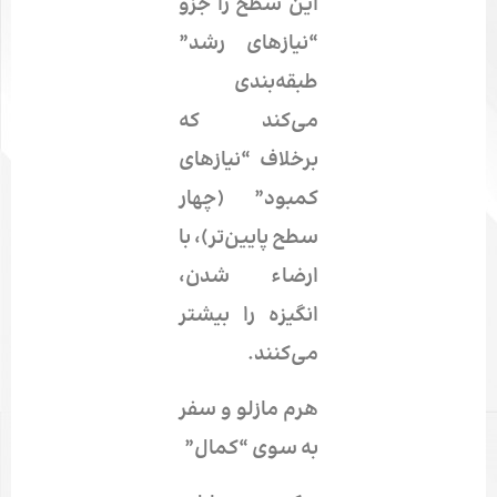
این سطح را جزو
“نیازهای رشد”
طبقه‌بندی
می‌کند که
برخلاف “نیازهای
کمبود” (چهار
سطح پایین‌تر)، با
ارضاء شدن،
انگیزه را بیشتر
می‌کنند.
هرم مازلو و سفر
به سوی “کمال”