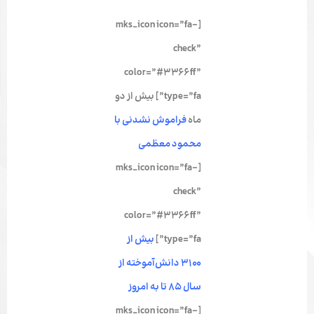
[mks_icon icon=”fa-
check”
color=”#3366ff”
type=”fa”]
بیش از دو
ماه
فراموش نشدنی با
محمود معظمی
[mks_icon icon=”fa-
check”
color=”#3366ff”
type=”fa”]
بیش از
۳۱۰۰ دانش‌آموخته از
سال ۸۵ تا به امروز
[mks_icon icon=”fa-