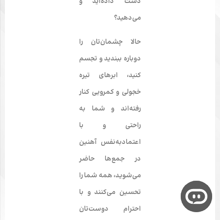
دست داده‌ايد و
مى‌دهيد؟
حالا چشمان‌تان را
دوباره ببنديد و تجسم
كنيد، ابرهاى تيره
خجولى و كمرويى كنار
رفته‌اند و شما به
راحتى و با
اعتمادبه‌نفس آهنين
در جمع‌ها حاضر
مى‌شويد، همه شما را
تحسين مى‌كنند و با
احترام دوست‌تان