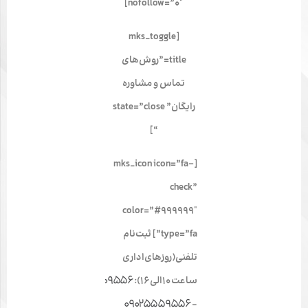
nofollow=”0″]
[mks_toggle
title=”روش‌های
تماس و مشاوره
رایگان” state=”close
“]
[mks_icon icon=”fa-
check”
color=”#999999″
type=”fa”] ثبت‌نام
تلفنی(روز‌های‌اداری
01191009556
ساعت ‍‍۱۰الی۱۶):
09025559556
–