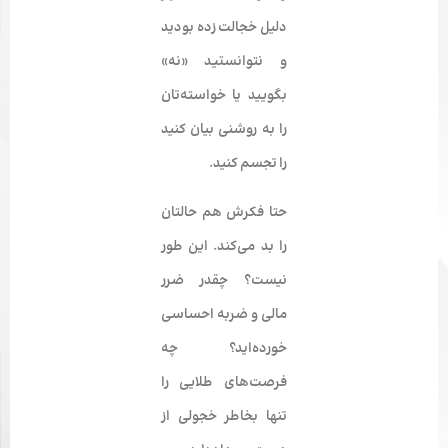
دليل خجالت زده بوديد
و نتوانستيد «نه»
بگوييد يا خواسته‌تان
را به روشنى بيان كنيد
را تجسم كنيد.
حتا فكرش هم حالتان
را بد مى‌كند. اين طور
نيست؟ چقدر ضرر
مالى و ضربه احساسى
خورده‌ايد؟ چه
فرصت‌هاى طلايى را
تنها بخاطر خجولى از