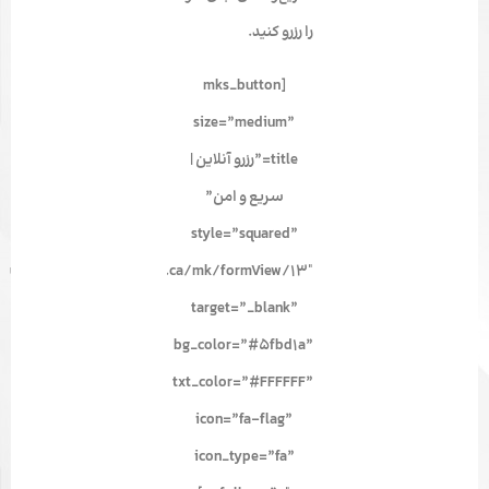
را رزرو کنید.
[mks_button
size=”medium”
title=”رزرو آنلاین |
سریع و امن”
style=”squared”
url=”https://c.moazami.ca/mk/formView/13″
target=”_blank”
bg_color=”#5fbd1a”
txt_color=”#FFFFFF”
icon=”fa-flag”
icon_type=”fa”