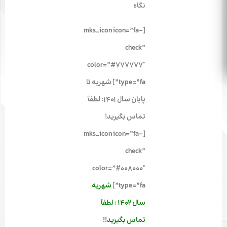
نگاه
[mks_icon icon=”fa-
check”
color=”#777777″
type=”fa”] شهریه‌ تا
پایان سال 1401: لطفاً
تماس بگیرید!
[mks_icon icon=”fa-
check”
color=”#008000″
type=”fa”]
شهریه
سال 1402 : لطفاً
تماس بگیرید
!!