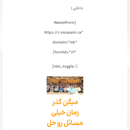
داخلی 1
[RaveshForm
server=”https://c.moazami.ca”
domain=”mk”
formid=”13″]
[/mks_toggle]
میگن گذر
زمان خیلی
مسائل رو حل