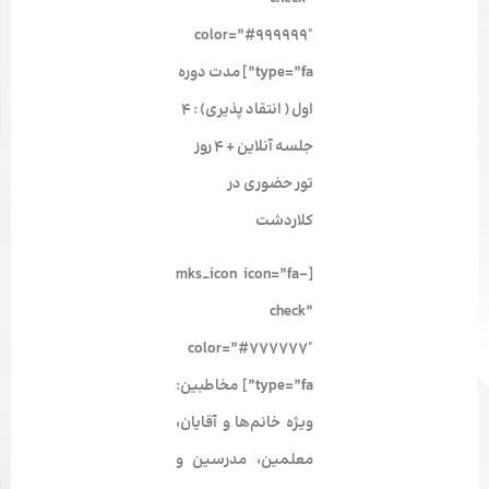
color=”#999999″
type=”fa”] مدت دوره
اول ( انتقاد پذیری) : 4
جلسه آنلاین + 4 روز
تور حضوری در
کلاردشت
[mks_icon icon=”fa-
check”
color=”#777777″
type=”fa”]
مخاطبین:
ویژه خانم‌ها و آقایان،
معلمین، مدرسین و