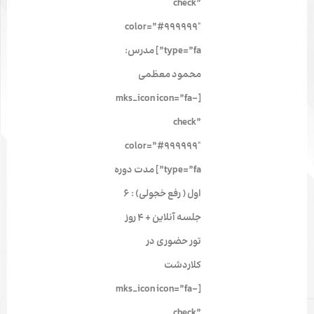
check”
color=”#999999″
type=”fa”] مدرس:
محمود معظمی
[mks_icon icon=”fa-
check”
color=”#999999″
type=”fa”] مدت دوره
اول ( رفع خجولی) : 6
جلسه آنلاین + 4 روز
تور حضوری در
کلاردشت
[mks_icon icon=”fa-
check”