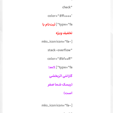
check”
color=”#ff0000″
type=”fa”]
ثبت‌نام با
تخفیف ویژه
[mks_icon icon=”fa-
stack-overflow”
color=”#bf00ff”
۱۰۰٪
type=”fa”]
گارانتی اثربخشی
(ریسک شما صفر
است)
[mks_icon icon=”fa-