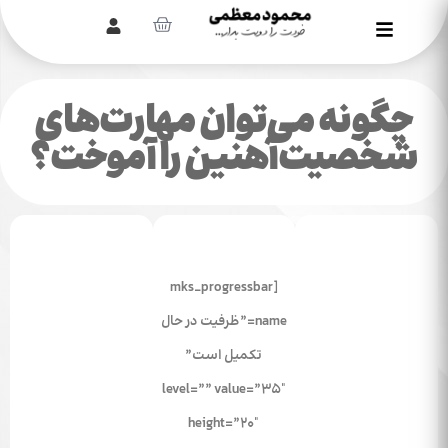
چگونه می‌توان مهارت‌های
شخصیت‌آهنین را آموخت؟
[mks_progressbar
name=”ظرفیت در حال
تکمیل است”
level=”” value=”35″
height=”20″