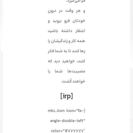
فرا می‌گیرد.
و هر وقت در درونِ
خودتان فرو بروید و
انتظار داشته ­باشید
همه کار و زندگی­شان را
رها کنند تا به شما فکر
کنند، خواهید دید که
مصیبت­‌ها شما را
خواهند کُشت.
[irp]
[mks_icon icon=”fa-
angle-double-left”
color=”#777777″