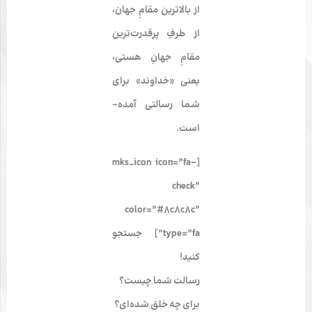
از بالاترین مقامِ جهان،
از طرفِ پرقدرت­‌ترین
مقامِ جهانِ هستی،
یعنی «خداوند» برای
شما رسالتی آمده‌­
است.
[mks_icon icon=”fa-
check”
color=”#8c8c8c”
type=”fa”] جستجو
کنید!
رسالت شما چیست؟
برای چه خلق شده‌­ای؟