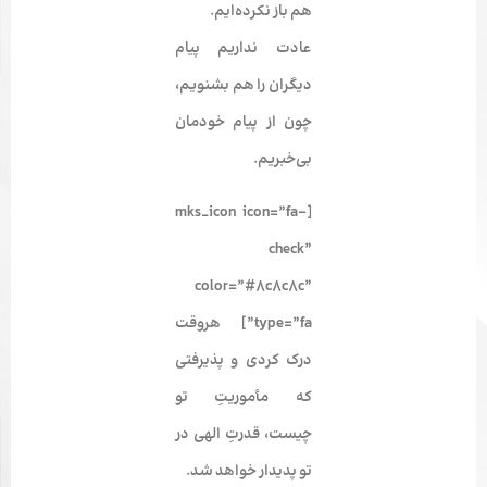
هم باز نکرده­‌ایم.
عادت نداریم پیام
دیگران را هم بشنویم،
چون از پیام خودمان
بی‌­خبریم.
[mks_icon icon=”fa-
check”
color=”#8c8c8c”
type=”fa”] هروقت
درک کردی و پذیرفتی
که مأموریتِ تو
چیست، قدرتِ الهی در
تو پدیدار خواهد شد.