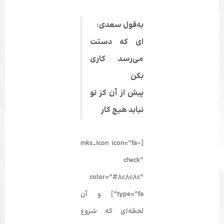
به‌قول سعدی:
ای که دستت
می‌رسد کاری
بکن
پیش از آن کز تو
نیاید هیچ کار
[mks_icon icon=”fa-
check”
color=”#8c8c8c”
type=”fa”] و آن
لحظه‌­ای که شروع