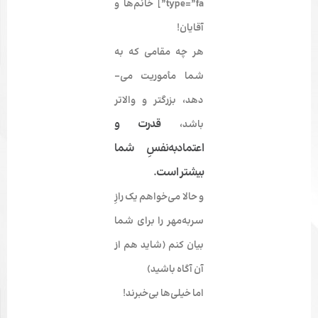
type=”fa”] خانم‌­ها و
آقایان!
هر چه مقامی که به
شما مأموریت می‌­
دهد، بزرگتر و والاتر
قدرت و
باشد،
اعتمادبه‌­­نفسِ شما
بیشتر است.
و حالا می‌­خواهم یک رازِ
سربه‌­مهر را برای شما
بیان کنم (شاید هم از
آن آگاه باشید)
اما خیلی‌­ها بی‌­خبرند!