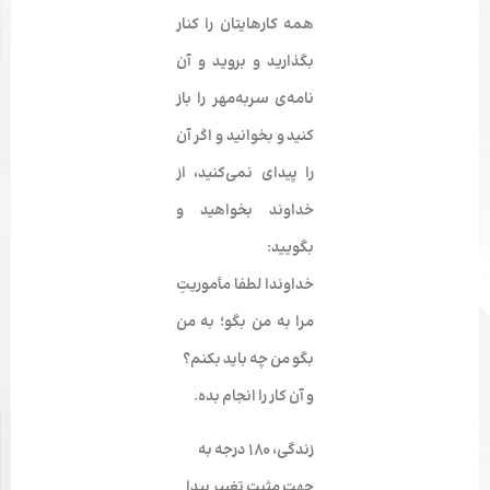
همه کارهایتان را کنار
بگذارید و بروید و آن
نامه­‌ی سربه­‌مهر را باز
کنید و بخوانید و اگر آن
را پیدای نمی‌­کنید، از
خداوند بخواهید و
بگویید:
خداوندا لطفا مأموریتِ
مرا به من بگو؛ به من
بگو من چه باید بکنم؟
و آن کار را انجام بده.
زندگی، 180 درجه به
جهتِ مثبت تغییر پیدا