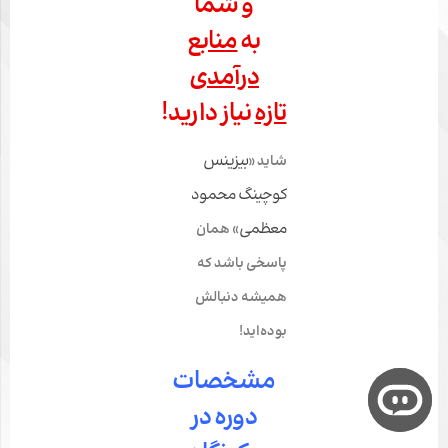
و شما
به
منابع
درآمدی
تازه
نیاز دارید!
بیزینس
شاید «
کوچینگ محمود
معظمی
» همان
پاسخی باشد که
همیشه دنبالش
بوده‌اید!
مشخصات
دوره در