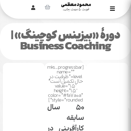
دورۀ «بیزینس کوچینگ» |
Business Coaching
[mks_progressbar
name=””
level=”‌ظرفیت در
حال تکمیل است”
value=”15″
height=”15″
color=”#fa7a0a”
style=”rounded”]
50 سال
سابقه
کارآفرینی در