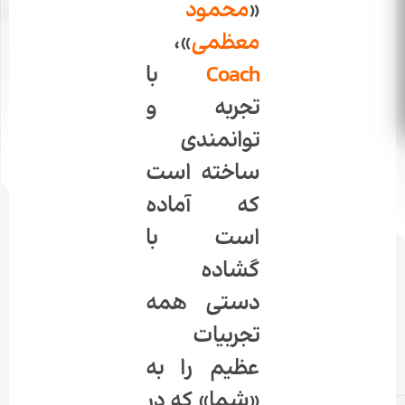
«
محمود
معظمی
»،
Coach
با
تجربه و
توانمندی
ساخته است
که آماده
است با
گشاده
دستی همه
تجربیات
عظیم را به
«شما» که در