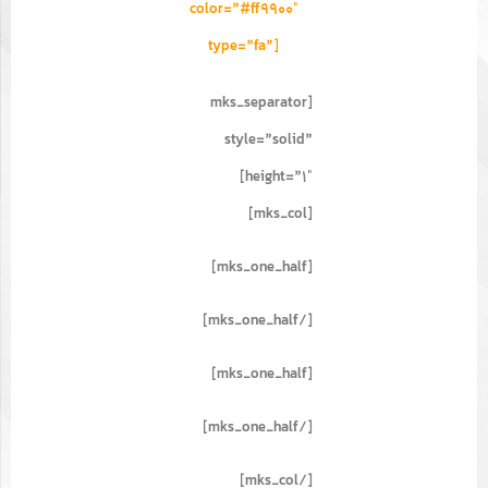
color=”#ff9900″
type=”fa”]
[mks_separator
style=”solid”
height=”1″]
[mks_col]
[mks_one_half]
[/mks_one_half]
[mks_one_half]
[/mks_one_half]
[/mks_col]