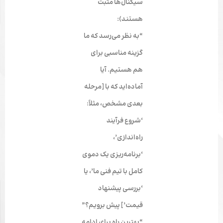
سیگنال‌ها مثبت
هستند):
“به نظر می‌رسد که ما
گزینه مناسبی برای
هم هستیم. آیا
آماده‌اید که با [مرحله
بعدی مشخص، مثلاً:
‘شروع فرآیند
راه‌اندازی’،
‘برنامه‌ریزی یک دموی
کامل با تیم فنی ما’، یا
‘بررسی پیشنهاد
قیمت’] پیش برویم؟”
“بهترین راه برای ادامه