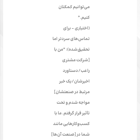
می‌توانیم کمکتان
کنیم.”
(اختیاری – برای
تماس‌های سردتر اما
تحقیق‌شده): “من با
[شرکت مشتری
راغب/دستاورد
اخیرشان/یک خبر
مرتبط در صنعتشان]
مواجه شدم و تحت
تأثیر قرار گرفتم. ما با
کسب‌وکارهایی مانند
شما در [صنعت آن‌ها]