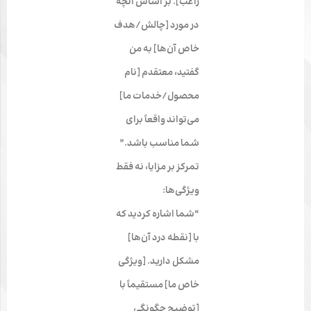
راغب]. بر اساس آنچه
در مورد [چالش/هدف
خاص آن‌ها] به من
گفتید، معتقدم [نام
محصول/خدمات ما]
می‌تواند واقعاً برای
شما مناسب باشد.”
تمرکز بر مزایا، نه فقط
ویژگی‌ها:
“شما اشاره کردید که
با [نقطه درد آن‌ها]
مشکل دارید. [ویژگی
خاص ما] مستقیماً با
[توضیح چگونگی