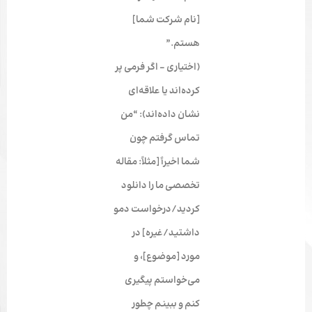
[نام شرکت شما]
هستم.”
(اختیاری – اگر فرمی پر
کرده‌اند یا علاقه‌ای
نشان داده‌اند): “من
تماس گرفتم چون
شما اخیراً [مثلاً: مقاله
تخصصی ما را دانلود
کردید/درخواست دمو
داشتید/غیره] در
مورد [موضوع]، و
می‌خواستم پیگیری
کنم و ببینم چطور