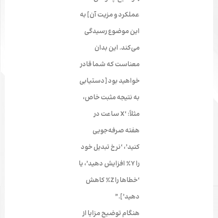
عملکرد و مزیت آن] به
این موضوع رسیدگی
می‌کند. این بدان
معناست که شما قادر
خواهید بود [دستیابی
به نتیجه مثبت خاص،
مثلاً: ‘X ساعت در
هفته صرفه‌جویی
کنید’، ‘نرخ تبدیل خود
را Y٪ افزایش دهید’، یا
‘خطاها را Z٪ کاهش
دهید’].”
هنگام توضیح مزایا از